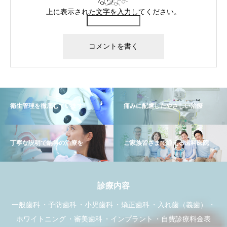
上に表示された文字を入力してください。
衛生管理を徹底しています
痛みに配慮したやさしい治療
丁寧な説明で納得の治療を
ご家族皆さまで通える歯科医院
診療内容
一般歯科
予防歯科
小児歯科
矯正歯科
入れ歯（義歯）
ホワイトニング
審美歯科
インプラント
自費診療料金表