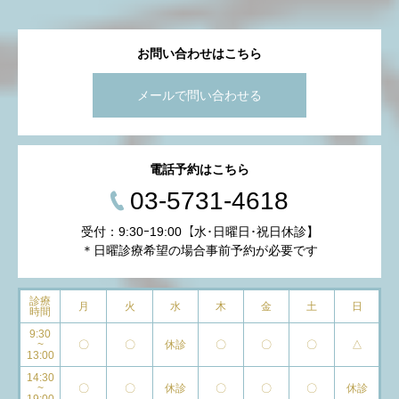
お問い合わせはこちら
メールで問い合わせる
電話予約はこちら
03-5731-4618
受付：9:30ｰ19:00【水･日曜日･祝日休診】
＊日曜診療希望の場合事前予約が必要です
診療
月
火
水
木
金
土
日
時間
9:30
~
〇
〇
休診
〇
〇
〇
△
13:00
14:30
~
〇
〇
休診
〇
〇
〇
休診
19:00