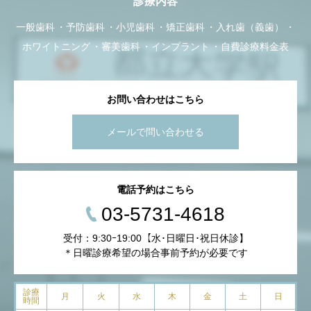
診療内容
一般歯科
予防歯科
小児歯科
矯正歯科
入れ歯（義歯）
ホワイトニング
審美歯科
インプラント
自費診療料金表
お問い合わせはこちら
メールで問い合わせる
電話予約はこちら
03-5731-4618
受付：9:30ｰ19:00【水･日曜日･祝日休診】
＊日曜診療希望の場合事前予約が必要です
診療
月
火
水
木
金
土
日
時間