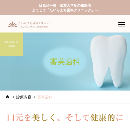
目黒区平町・都立大学駅の歯医者
ようこそ「たいらまち歯科クリニック」へ
TREATMENT
Menu
審美歯科
一般歯科
予防歯
診療内容
審美歯科
入れ歯（義歯）
ホワイトニ