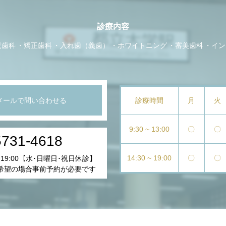
診療内容
児歯科
矯正歯科
入れ歯（義歯）
ホワイトニング
審美歯科
イン
メールで問い合わせる
診療時間
月
火
9:30 ~ 13:00
〇
〇
5731-4618
14:30 ~ 19:00
〇
〇
ｰ19:00【水･日曜日･祝日休診】
希望の場合事前予約が必要です