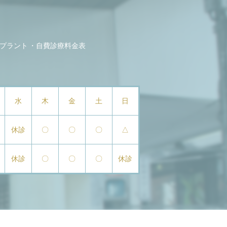
プラント
自費診療料金表
水
木
金
土
日
休診
〇
〇
〇
△
休診
〇
〇
〇
休診