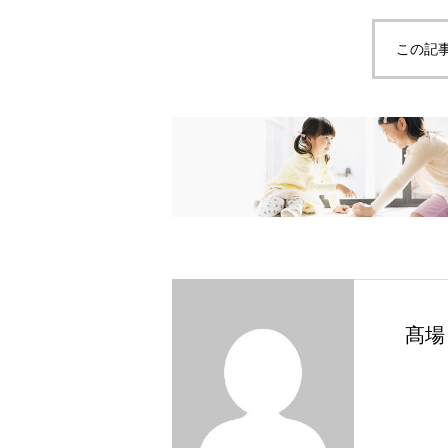
この記
髙場