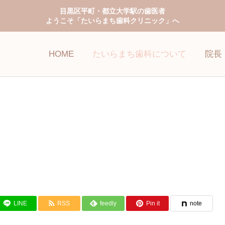
目黒区平町・都立大学駅の歯医者
ようこそ「たいらまち歯科クリニック」へ
HOME
たいらまち歯科について
院長
予防歯科
小児歯科
LINE
RSS
feedly
Pin it
note
ホワイトニング
審美歯科