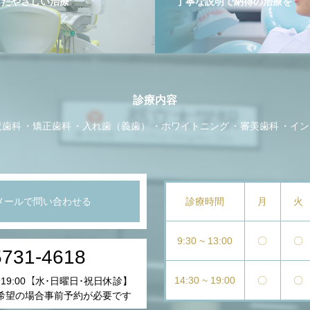
したやさしい治療
丁寧な説明で納得の治療を
診療内容
児歯科
矯正歯科
入れ歯（義歯）
ホワイトニング
審美歯科
イン
メールで問い合わせる
診療時間
月
火
9:30 ~ 13:00
〇
〇
5731-4618
14:30 ~ 19:00
〇
〇
ｰ19:00【水･日曜日･祝日休診】
希望の場合事前予約が必要です