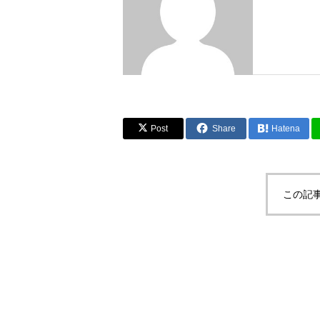
Post
Share
Hatena
この記