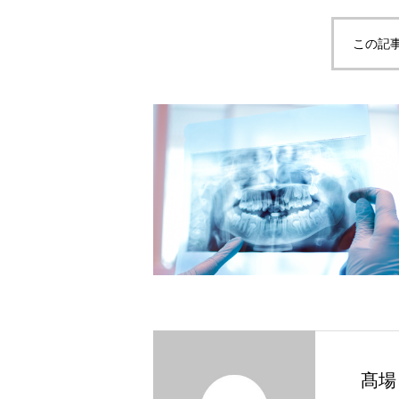
この記
髙場