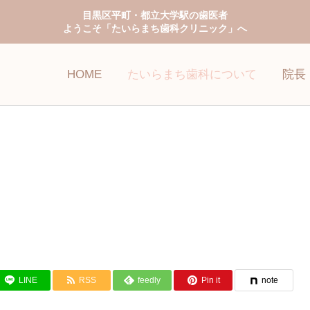
目黒区平町・都立大学駅の歯医者
ようこそ「たいらまち歯科クリニック」へ
HOME
たいらまち歯科について
院長
予防歯科
小児歯科
LINE
RSS
feedly
Pin it
note
ホワイトニング
審美歯科