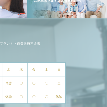
ご家族皆さまで通える歯科医院
プラント
自費診療料金表
水
木
金
土
日
休診
〇
〇
〇
△
休診
〇
〇
〇
休診