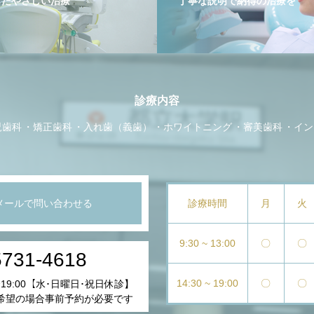
したやさしい治療
丁寧な説明で納得の治療を
診療内容
児歯科
矯正歯科
入れ歯（義歯）
ホワイトニング
審美歯科
イン
メールで問い合わせる
診療時間
月
火
9:30 ~ 13:00
〇
〇
5731-4618
14:30 ~ 19:00
〇
〇
ｰ19:00【水･日曜日･祝日休診】
希望の場合事前予約が必要です