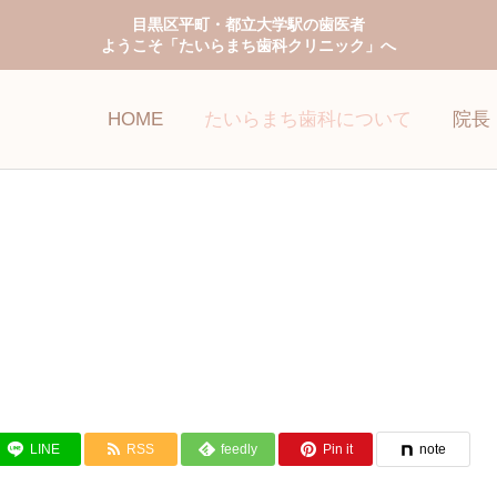
目黒区平町・都立大学駅の歯医者
ようこそ「たいらまち歯科クリニック」へ
HOME
たいらまち歯科について
院長
予防歯科
小児歯科
LINE
RSS
feedly
Pin it
note
ホワイトニング
審美歯科