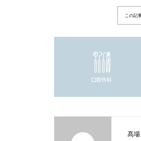
この記
髙場