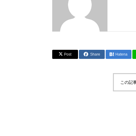
Post
Share
Hatena
この記