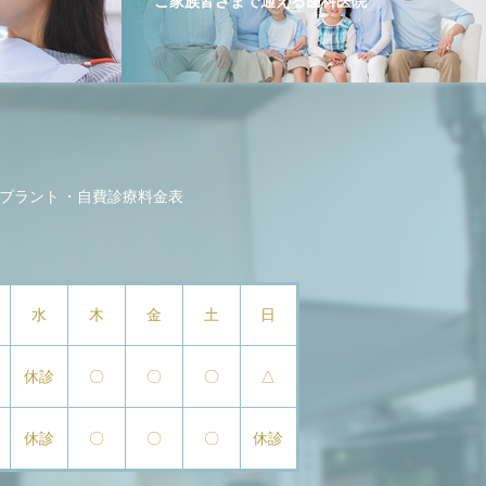
ご家族皆さまで通える歯科医院
プラント
自費診療料金表
水
木
金
土
日
休診
〇
〇
〇
△
休診
〇
〇
〇
休診