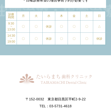
＊日曜診療希望の場合事前予約が必要です
診療
月
火
水
木
金
土
日
時間
9:30
~
〇
〇
休診
〇
〇
〇
△
13:00
14:30
~
〇
〇
休診
〇
〇
〇
休診
19:00
〒152-0032 東京都目黒区平町2-9-22
TEL：03-5731-4618