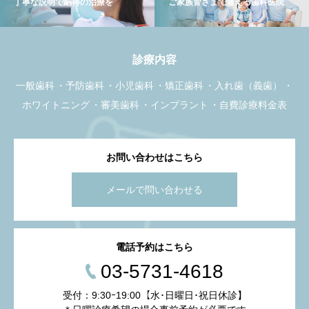
丁寧な説明で納得の治療を
ご家族皆さまで通える歯科医院
診療内容
一般歯科
予防歯科
小児歯科
矯正歯科
入れ歯（義歯）
ホワイトニング
審美歯科
インプラント
自費診療料金表
お問い合わせはこちら
メールで問い合わせる
電話予約はこちら
03-5731-4618
受付：9:30ｰ19:00【水･日曜日･祝日休診】