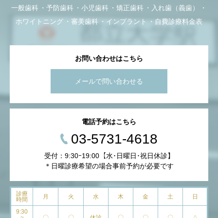
一般歯科
予防歯科
小児歯科
矯正歯科
入れ歯（義歯）
ホワイトニング
審美歯科
インプラント
自費診療料金表
お問い合わせはこちら
メールで問い合わせる
電話予約はこちら
03-5731-4618
受付：9:30ｰ19:00【水･日曜日･祝日休診】
＊日曜診療希望の場合事前予約が必要です
診療
月
火
水
木
金
土
日
時間
9:30
~
〇
〇
休診
〇
〇
〇
△