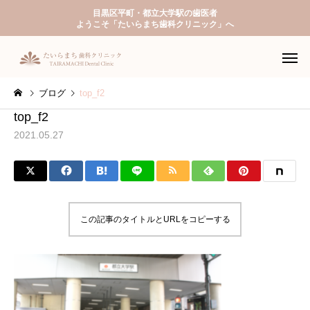
目黒区平町・都立大学駅の歯医者
ようこそ「たいらまち歯科クリニック」へ
ブログ
top_f2
top_f2
2021.05.27
一般歯科
予防歯
この記事のタイトルとURLをコピーする
入れ歯（義歯）
ホワイトニ