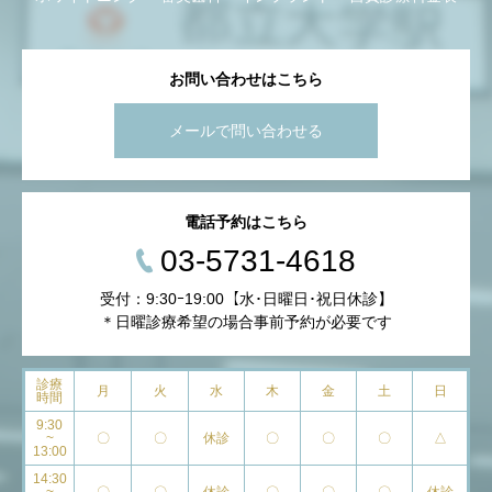
お問い合わせはこちら
メールで問い合わせる
電話予約はこちら
03-5731-4618
受付：9:30ｰ19:00【水･日曜日･祝日休診】
＊日曜診療希望の場合事前予約が必要です
診療
月
火
水
木
金
土
日
時間
9:30
~
〇
〇
休診
〇
〇
〇
△
13:00
14:30