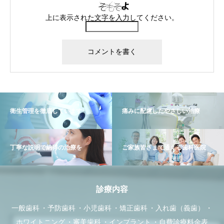
上に表示された文字を入力してください。
衛生管理を徹底しています
痛みに配慮したやさしい治療
丁寧な説明で納得の治療を
ご家族皆さまで通える歯科医院
診療内容
一般歯科
予防歯科
小児歯科
矯正歯科
入れ歯（義歯）
ホワイトニング
審美歯科
インプラント
自費診療料金表